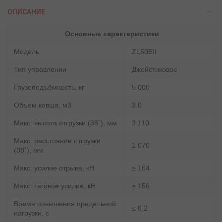
ОПИСАНИЕ
Основные характеристики
Модель
ZL50EII
Тип управлении
Джойстиковое
Грузоподъёмность, кг
5 000
Объем ковша, м3
3.0
Макс. высота отгрузки (38˚), мм
3 110
Макс. расстояние отгрузки
1 070
(38˚), мм
Макс. усилие отрыва, кН
≥ 164
Макс. тяговое усилие, кН
≥ 156
Время повышения предельной
≤ 6,2
нагрузки, с