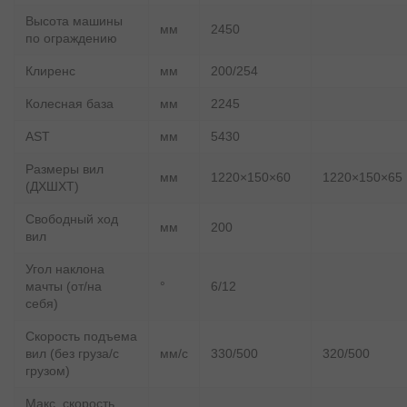
Высота машины
мм
2450
по ограждению
Клиренс
мм
200/254
Колесная база
мм
2245
AST
мм
5430
Размеры вил
мм
1220×150×60
1220×150×65
(ДXШXТ)
Свободный ход
мм
200
вил
Угол наклона
мачты (от/на
°
6/12
себя)
Скорость подъема
вил (без груза/с
мм/c
330/500
320/500
грузом)
Макс. скорость