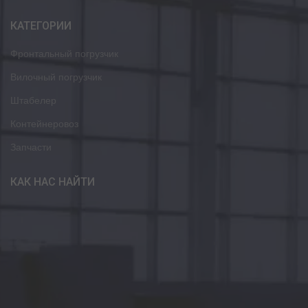
КАТЕГОРИИ
Фронтальный погрузчик
Вилочный погрузчик
Штабелер
Контейнеровоз
Запчасти
КАК НАС НАЙТИ