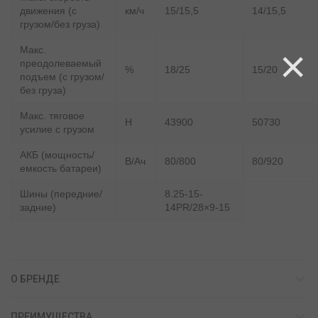
движения (с
км/ч
15/15,5
14/15,5
грузом/без груза)
×
Макс.
преодолеваемый
%
18/25
15/20
подъем (с грузом/
без груза)
Макс. тяговое
Н
43900
50730
усилие с грузом
АКБ (мощность/
В/Ач
80/800
80/920
емкость батареи)
Шины (передние/
8.25-15-
задние)
14PR/28×9-15
О БРЕНДЕ
ПРЕИМУЩЕСТВА