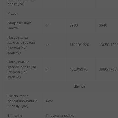
без груза)
Масса
Снаряженная
кг
7980
8640
масса
Нагрузка на
колесо с грузом
кг
11660/1320
13050/159
(передние/
задние)
Нагруззка на
колесо без груза
кг
4010/3970
3880/4760
(передние/
задние)
Шины
Число колес,
передние/задние
4x/2
(x-ведущие)
Тип шин
Пневматические