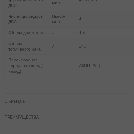
мин
ДВС
Число цилиндров
Нм/об/
4
ДВС
мин
Объем двигателя
л
4.5
Объем
л
140
топливного бака
Переключение
передач (вперед/
АКПП (2/2)
назад)
О БРЕНДЕ
ПРЕИМУЩЕСТВА