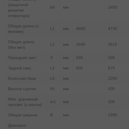
(защитной
h6
мм
2450
решетки
оператора)
Общая длина (с
L1
мм
4660
4730
вилами)
Общая длина
L2
мм
3440
3515
(без вил)
Передний свет
X
мм
590
590
Задний свес
L4
мм
600
675
Колесная база
L5
мм
2250
Высота сцепки
h5
мм
430
Мин. дорожный
m1
мм
200
просвет (у мачты)
Общая ширина
B
мм
1995
Диапазон