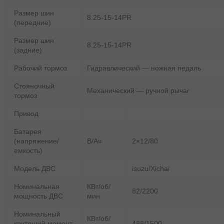
Размер шин
8.25-15-14PR
(передние)
Размер шин
8.25-15-14PR
(задние)
Рабочий тормоз
Гидравлический — ножная педаль
Стояночный
Механический — ручной рычаг
тормоз
Привод
Батарея
(напряжение/
В/Ач
2×12/80
емкость)
Модель ДВС
isuzu/Xichai
Номинальная
КВт/об/
82/2200
мощность ДВС
мин
Номинальный
КВт/об/
крутящий момент
488/1500