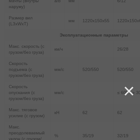
мачты (внутрь/
a/b
мм
6/12
наружу)
Размер вил
мм
1220x150x55
1220x150x
(L3xWxT)
Эксплуатационные параметры
Макс. скорость (с
км/ч
26/28
грузом/без груза)
Скорость
подъема (с
мм/с
520/550
520/550
грузом/без груза)
×
Скорость
опускания (с
мм/с
≤ 600 / ≥ 3
грузом/без груза)
Макс. тяговое
кН
62
62
усилие (с грузом)
Макс.
преодолеваемый
%
35/19
32/19
уклон (с грузом/